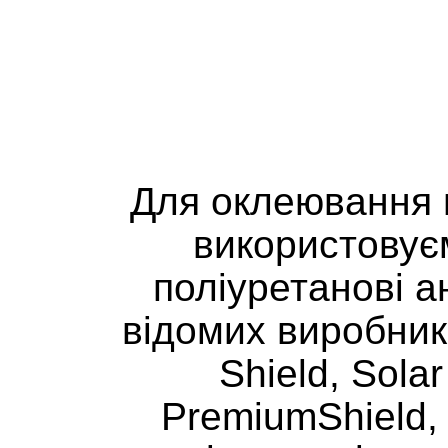
Антигравійна плівка використовується для захи
зовнішніх впливів, 
Для оклеювання 
використовує
поліуретанові ан
відомих виробникі
Shield, Solar
PremiumShield, 