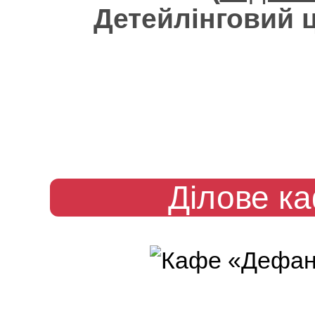
Детейлінговий 
Ділове к