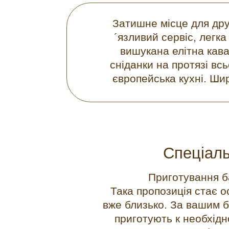
Затишне місце для друж
´язливий сервіс, легк
вишукана елітна кав
сніданки на протязі всь
європейська кухні. Шир
Спеціаль
Приготування ба
Така пропозиція стає о
вже близько. За вашим 
приготують к необхідн