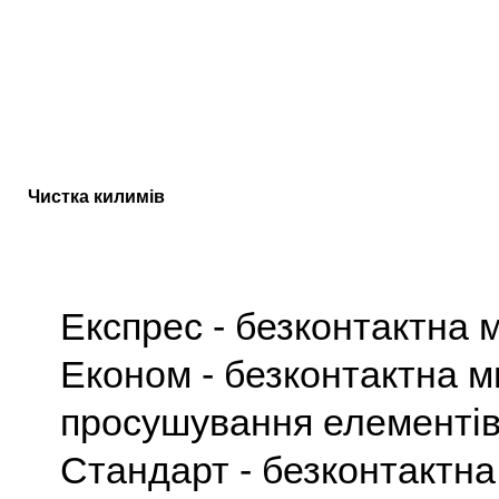
1 карта дверна
250
300
350
підлога
800
900
900
багажник
500
500
550
Чистка килимів
Чистка килимів
(за кв.м.), від
Експрес
- безконтактна м
Економ
- безконтактна м
просушування елементів
Стандарт
- безконтактна