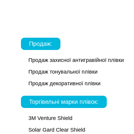
порізку лекала під певний автомобіль без оклей
розмі
Продаж:
Продаж захисної антигравійної плівки
Продаж тонувальної плівки
Продаж декоративної плівки
Торгівельні марки плівок:
3M Venture Shield
Solar Gard Clear Shield