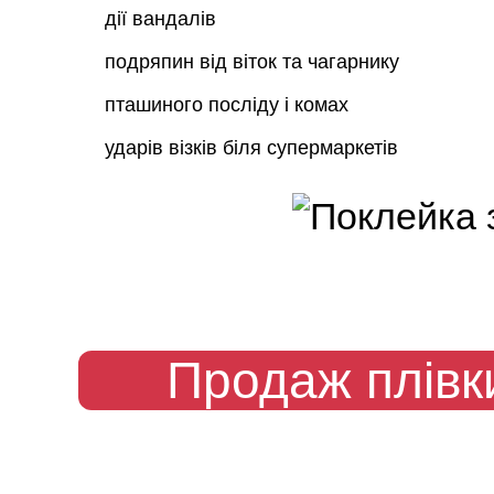
дії вандалів
подряпин від віток та чагарнику
пташиного посліду і комах
ударів візків біля супермаркетів
Продаж плівки
У нас ви можете замовити не тільки повну оклейк