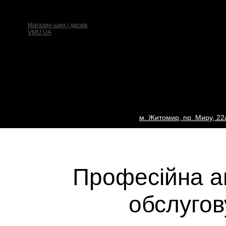
Магазин шин і дисків
VMU.UA
м. Житомир, пр. Миру, 22а
Професійна а
обслугов