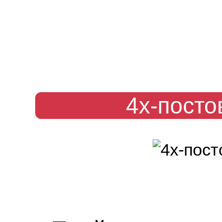
«VMU Wash&Wheel Car service» - це, без переб
території нашого регіону, але й всієї України. 
якості, приїжджайте до нас і ви перекон
4х-посто