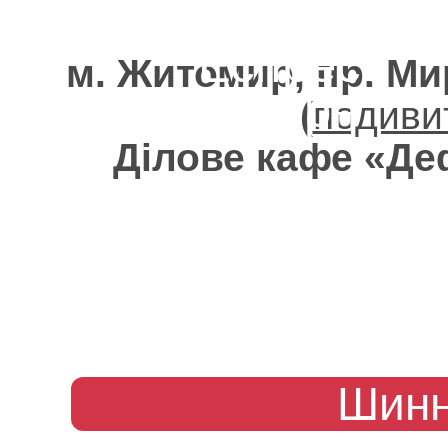
Еспресо
м. Житомир, пр. Ми
70 грн
(
подиви
Ділове кафе «Д
Шинн