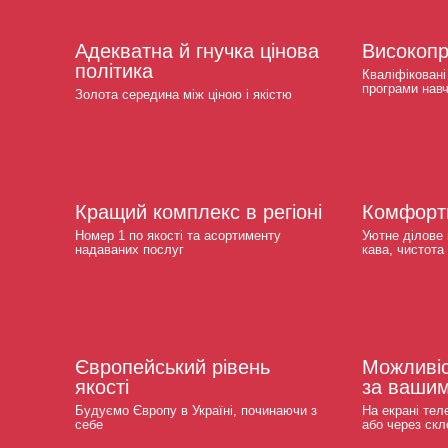
Адекватна й гнучка цінова
Високопр
політика
Кваліфіковані
програми навч
Золота середина між ціною і якістю
Кращий комплекс в регіоні
Комфорт
Номер 1 по якості та асортименту
Уютне ділове 
надаваних послуг
кава, чистота
Європейський рівень
Можливіс
якості
за вашим
Будуємо Європу в Україні, починаючи з
На екрані тел
себе
або через скл