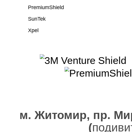
PremiumShield
SunTek
Xpel
м. Житомир, пр. Ми
(
подиви