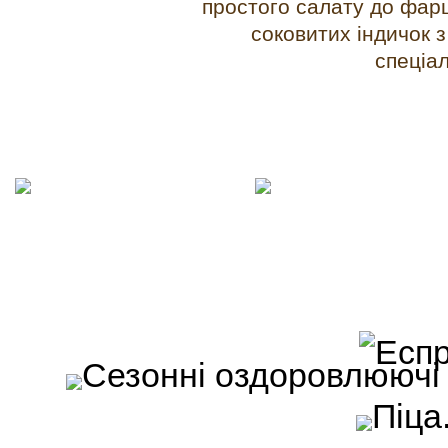
простого салату до фарш
соковитих індичок 
спеціа