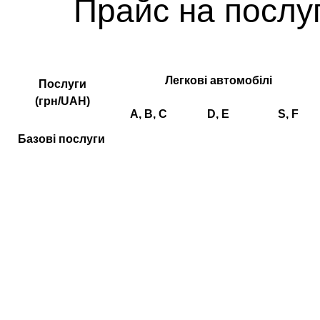
Прайс на послу
Легкові автомобілі
Послуги
(грн/UAH)
A, B, C
D, E
S, F
Базові послуги
Мийка
300
350
400
Експрес-збивка
200
250
300
Збивка
250
300
300
Мийка двигуна
Мийка та
консервація
двигуна
Прибирання
200
230
250