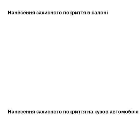
(Koch-Chemie)
Нанесення захисного покриття в салоні
Натирання скла
300
320
350
всередині салону
Натирання
150
160
180
лобового скла
Пластик салону
200
200
200
базовий
Пластик салону
350
350
350
преміум
Кондиціонер шкіри
400
500
600
базовий
Кондиціонер шкіри
800
900
1000
преміум
Нанесення захисного покриття на кузов автомобіля
Холодний віск
100
110
120
базовий
Холодний віск
180
190
200