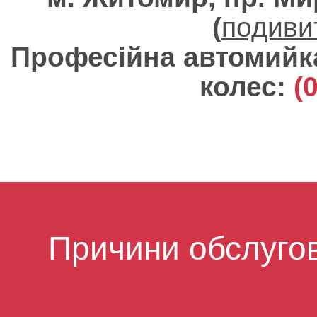
(
подиви
Професійна автомийка
колес:
(
Причини обслугов